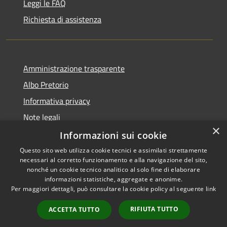
Leggi le FAQ
Richiesta di assistenza
Amministrazione trasparente
Albo Pretorio
Informativa privacy
Note legali
×
Dichiarazione di accessibilità
Informazioni sui cookie
Questo sito web utilizza cookie tecnici e assimilati strettamente
necessari al corretto funzionamento e alla navigazione del sito,
nonché un cookie tecnico analitico al solo fine di elaborare
informazioni statistiche, aggregate e anonime.
RSS
Copyright © 2026 • Comune di
Per maggiori dettagli, può consultare la cookie policy al seguente
link
Accessibilità
Fiesso d'Artico • Powered by
Privacy
Municipium
Accesso
•
RIFIUTA TUTTO
ACCETTA TUTTO
Cookie
redazione