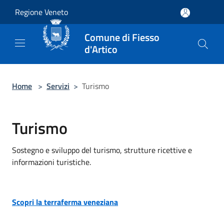
Salta al contenuto principale
Regione Veneto
Comune di Fiesso
d'Artico
Home
>
Servizi
>
Turismo
Turismo
Sostegno e sviluppo del turismo, strutture ricettive e
informazioni turistiche.
Scopri la terraferma veneziana