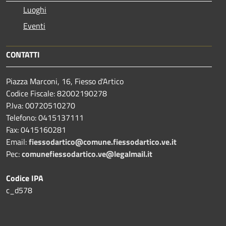
Luoghi
Eventi
CONTATTI
Piazza Marconi, 16, Fiesso d'Artico
Codice Fiscale: 82002190278
P.Iva: 00720510270
Telefono:
0415137111
Fax:
0415160281
Email:
fiessodartico@comune.fiessodartico.ve.it
Pec:
comunefiessodartico.ve@legalmail.it
Codice IPA
c_d578