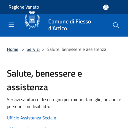
Salta al contenuto principale
Regione Veneto
Comune di Fiesso
d'Artico
Home
>
Servizi
>
Salute, benessere e assistenza
Salute, benessere e
assistenza
Servizi sanitari e di sostegno per minori, famiglie, anziani e
persone con disabilità.
Ufficio Assistenza Sociale